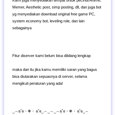
Kami juga menyediakan tempat untuk pecinta Anime,
Memer, Aesthetic post, simp posting, dll, dan juga bot
yg menyediakan download original free game PC,
system economy bot, leveling role, dan lain
sebagainya
Fitur diserver kami belum bisa dibilang lengkap
maka dari itu jika kamu memiliki saran yang bagus
bisa diutarakan sepuasnya di server, selama
mengikuti peraturan yang ada!
‿︵ʚ˚̣̣̣ɞ・❉・ ʚ˚̣̣̣ɞ‿︵‿︵‿︵ʚ˚̣̣̣ɞ・❉・ ʚ˚̣̣̣ɞ‿︵