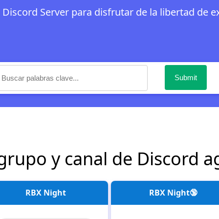
Discord Server para disfrutar de la libertad de 
grupo y canal de Discord 
RBX Night
RBX Night🔞