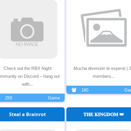
Check out the RBX Night
Mucha diversión te espera! | 
mmunity on Discord – hang out
members...
with...
180
Ga
259
Game
Steal a Brainrot
𝐓𝐇𝐄 𝐊𝐈𝐍𝐆𝐃𝐎𝐌 👑