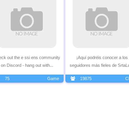
ck out the e ssi ens community
¡Aquí podréis conocer a los
on Discord - hang out with...
seguidores más fieles de SrtaLul
75
Game
19875
C