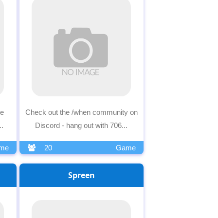
te
Check out the /when community on
..
Discord - hang out with 706...
me
20
Game
Spreen