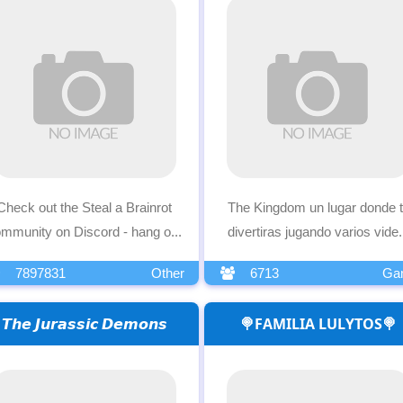
Check out the Steal a Brainrot
The Kingdom un lugar donde 
mmunity on Discord - hang o...
divertiras jugando varios vide.
7897831
Other
6713
Ga
𝙏𝙝𝙚 𝙅𝙪𝙧𝙖𝙨𝙨𝙞𝙘 𝘿𝙚𝙢𝙤𝙣𝙨
🍭FAMILIA LULYTOS🍭