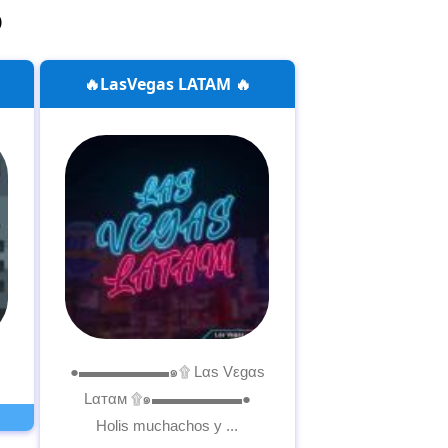
o
🔥LasVegas LATAM 🔥
●▬▬▬▬▬▬๑۩ Lαѕ Vεgαѕ
Lαтαм ۩๑▬▬▬▬▬▬●
Holis muchachos y ...