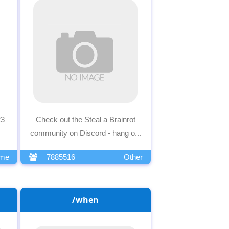
23
Check out the Steal a Brainrot
community on Discord - hang o...
me
7885516
Other
/when