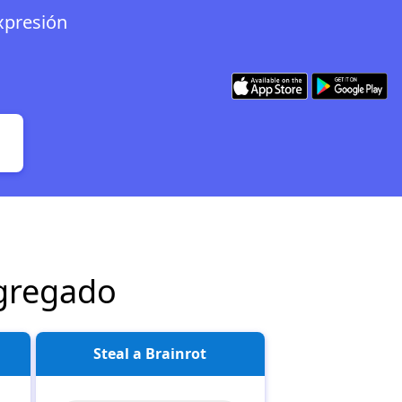
expresión
agregado
Steal a Brainrot