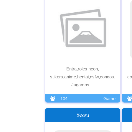
Entra,roles neon,
stikers,anime,hentai,nsfw,condos.
co
Jugamos ...
104
Game
𝚈̷𝚘̷𝚛̷𝚞̷