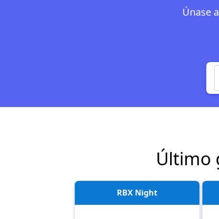
Únase a 
Último 
RBX Night