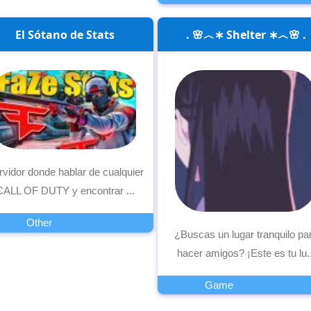
El Sótano de Stats
. 🌸︿∗ Shelter ∗︿🌸 .
rvidor donde hablar de cualquier
CALL OF DUTY y encontrar ...
Other
¿Buscas un lugar tranquilo pa
hacer amigos? ¡Este es tu lu..
Game