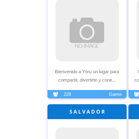
Bienvenido a Yoru un lugar para
compartir, divertirte y cone...
co
228
Game
S A L V A D O R