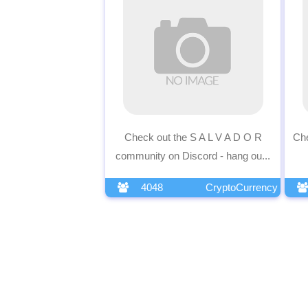
Check out the S A L V A D O R
Che
community on Discord - hang ou...
4048
CryptoCurrency