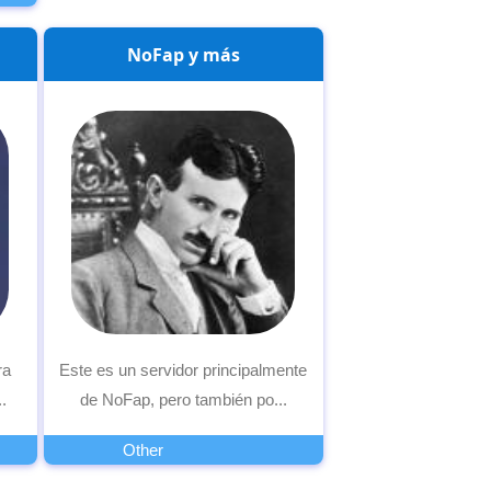
NoFap y más
ra
Este es un servidor principalmente
.
de NoFap, pero también po...
Other