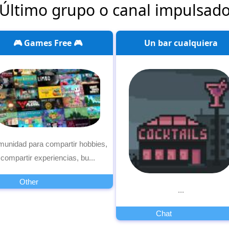
Último grupo o canal impulsad
🎮 Games Free 🎮
Un bar cualquiera
unidad para compartir hobbies,
compartir experiencias, bu...
Other
...
Chat